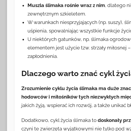
Muszla ślimaka rośnie wraz z nim
, dlatego ni
zewnętrznym szkieletem.
W warunkach niesprzyjających (np. suszy), śli
uśpienia, spowalniając wszystkie funkcje życ
U niektórych gatunków, np. ślimaka ogrodo
elementem jest użycie tzw. strzały miłosnej 
zapłodnienia.
Dlaczego warto znać cykl życi
Zrozumienie cyklu życia ślimaka ma duże znacz
hodowców i miłośników tych niezwykłych mię
jakich żyją, wspierać ich rozwój, a także unik
Dodatkowo, cykl życia ślimaka to
doskonały prz
czyni te zwierzęta wyjątkowymi nie tylko pod w