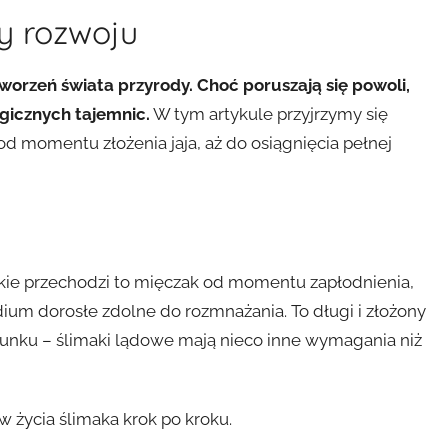
py rozwoju
tworzeń świata przyrody. Choć poruszają się powoli,
ogicznych tajemnic.
W tym artykule przyjrzymy się
od momentu złożenia jaja, aż do osiągnięcia pełnej
akie przechodzi to mięczak od momentu zapłodnienia,
dium dorosłe zdolne do rozmnażania. To długi i złożony
atunku – ślimaki lądowe mają nieco inne wymagania niż
życia ślimaka krok po kroku.