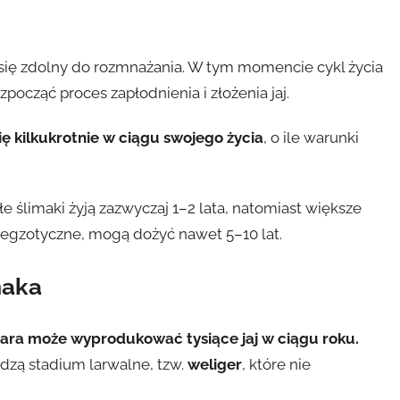
e się zdolny do rozmnażania. W tym momencie cykl życia
począć proces zapłodnienia i złożenia jaj.
ę kilkukrotnie w ciągu swojego życia
, o ile warunki
e ślimaki żyją zazwyczaj 1–2 lata, natomiast większe
ki egzotyczne, mogą dożyć nawet 5–10 lat.
maka
para może wyprodukować tysiące jaj w ciągu roku.
zą stadium larwalne, tzw.
weliger
, które nie