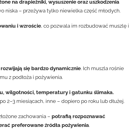
żone na drapieżniki, wysuszenie oraz uszkodzenia
wo niska – przeżywa tylko niewielka część młodych.
owaniu i wzroście
, co pozwala im rozbudować muszlę i
i
rozwijają się bardzo dynamicznie
. Ich muszla rośnie
emu z podłoża i pożywienia.
 wilgotności, temperatury i gatunku ślimaka.
 po 2–3 miesiącach, inne – dopiero po roku lub dłużej.
 złożone zachowania –
potrafią rozpoznawać
erać preferowane źródła pożywienia
.