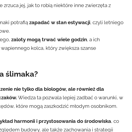
e zrzuca jej, jak to robią niektóre inne zwierzęta z
maki potrafią
zapadać w stan estywacji
, czyli letniego
iowe.
wego,
zaloty mogą trwać wiele godzin
, a ich
– wapiennego kolca, który zwiększa szanse
a ślimaka?
enie nie tylko dla biologów, ale również dla
czaków.
Wiedza ta pozwala lepiej zadbać o warunki, w
ać błędów, które mogą zaszkodzić młodym osobnikom.
ykład harmonii i przystosowania do środowiska
, co
zględem budowy, ale także zachowania i strategii