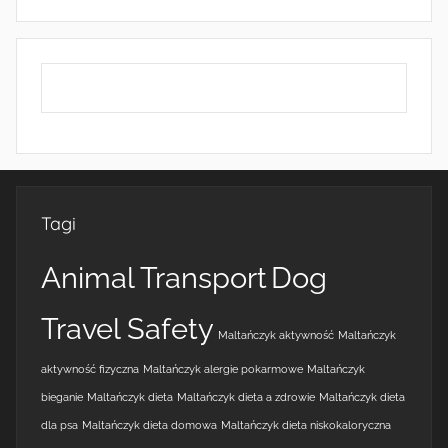
Tagi
Animal Transport
Dog
Travel Safety
Maltańczyk aktywność
Maltańczyk
aktywność fizyczna
Maltańczyk alergie pokarmowe
Maltańczyk
bieganie
Maltańczyk dieta
Maltańczyk dieta a zdrowie
Maltańczyk dieta
dla psa
Maltańczyk dieta domowa
Maltańczyk dieta niskokaloryczna