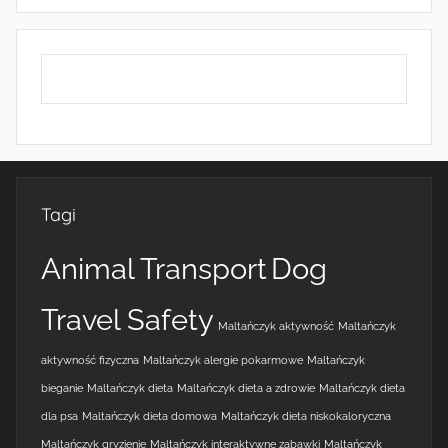
Tagi
Animal Transport
Dog
Travel Safety
Maltańczyk aktywność
Maltańczyk
aktywność fizyczna
Maltańczyk alergie pokarmowe
Maltańczyk
bieganie
Maltańczyk dieta
Maltańczyk dieta a zdrowie
Maltańczyk dieta
dla psa
Maltańczyk dieta domowa
Maltańczyk dieta niskokaloryczna
Maltańczyk gryzienie
Maltańczyk interaktywne zabawki
Maltańczyk