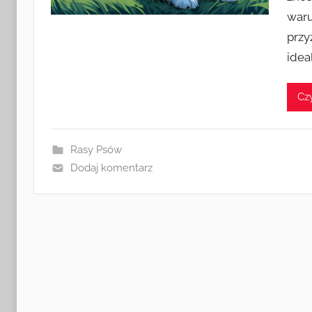
waru
przy
idea
Czy
Rasy Psów
Dodaj komentarz