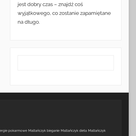
jest dobry czas – znajdź coś
wyjątkowego, co zostanie zapamiętane
na długo.
lergie pokarmowe
Maltańczyk bieganie
Maltańczyk dieta
Maltańczyk