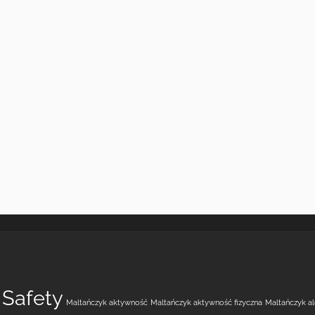
 Safety
Maltańczyk aktywność
Maltańczyk aktywność fizyczna
Maltańczyk a