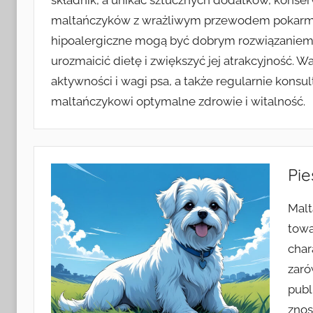
składnik, a unikać sztucznych dodatków, konser
maltańczyków z wrażliwym przewodem pokarmo
hipoalergiczne mogą być dobrym rozwiązaniem.
urozmaicić dietę i zwiększyć jej atrakcyjność. 
aktywności i wagi psa, a także regularnie kons
maltańczykowi optymalne zdrowie i witalność.
Pi
Malt
towa
char
zaró
publ
znos