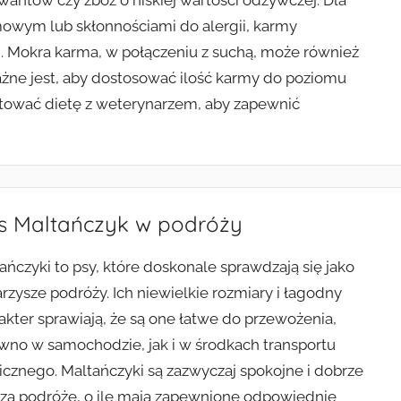
wantów czy zbóż o niskiej wartości odżywczej. Dla
wym lub skłonnościami do alergii, karmy
 Mokra karma, w połączeniu z suchą, może również
Ważne jest, aby dostosować ilość karmy do poziomu
ultować dietę z weterynarzem, aby zapewnić
es Maltańczyk w podróży
ańczyki to psy, które doskonale sprawdzają się jako
rzysze podróży. Ich niewielkie rozmiary i łagodny
akter sprawiają, że są one łatwe do przewożenia,
wno w samochodzie, jak i w środkach transportu
icznego. Maltańczyki są zazwyczaj spokojne i dobrze
zą podróże, o ile mają zapewnione odpowiednie