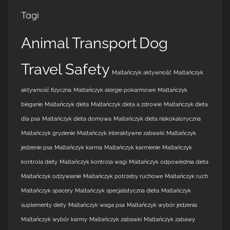
Tagi
Animal Transport
Dog
Travel Safety
Maltańczyk aktywność
Maltańczyk
aktywność fizyczna
Maltańczyk alergie pokarmowe
Maltańczyk
bieganie
Maltańczyk dieta
Maltańczyk dieta a zdrowie
Maltańczyk dieta
dla psa
Maltańczyk dieta domowa
Maltańczyk dieta niskokaloryczna
Maltańczyk gryzienie
Maltańczyk interaktywne zabawki
Maltańczyk
jedzenie psa
Maltańczyk karma
Maltańczyk karmienie
Maltańczyk
kontrola diety
Maltańczyk kontrola wagi
Maltańczyk odpowiednia dieta
Maltańczyk odżywianie
Maltańczyk potrzeby ruchowe
Maltańczyk ruch
Maltańczyk spacery
Maltańczyk specjalistyczna dieta
Maltańczyk
suplementy diety
Maltańczyk waga psa
Maltańczyk wybór jedzenia
Maltańczyk wybór karmy
Maltańczyk zabawki
Maltańczyk zabawy