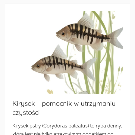
Kirysek – pomocnik w utrzymaniu
czystości
Kirysek pstry (Corydoras paleatus) to ryba denny,
która jest nie tylko atrakcyjnym dodatkiem do