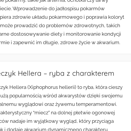
pokarmy, takie jak artemia, ochotka czy larwy
 diecie. Wprowadzenie do jadłospisu pokarmów
, wspiera zdrowie układu pokarmowego i poprawia koloryt
óre może prowadzić do problemów zdrowotnych, takich
larne dostosowywanie diety i monitorowanie kondycji
rmie i zapewnić im długie, zdrowe życie w akwarium.
czyk Hellera – ryba z charakterem
zyk Hellera (Xiphophorus hellerii) to ryba, która cieszy
dużą popularnością wśród akwarystów dzięki swojemu
kalnemu wyglądowi oraz żywemu temperamentowi.
akterystyczny “miecz” na dolnej płetwie ogonowej
ów nadaje im wyjątkowy wygląd, który przyciąga
k i dodaje akwarium dynamicznego charakteru.