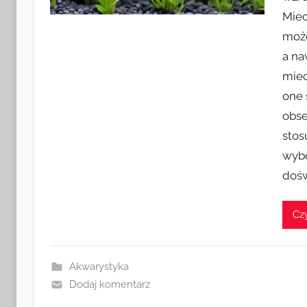
Miec
może
a na
miec
one 
obse
stos
wybo
dośw
Czy
Akwarystyka
Dodaj komentarz