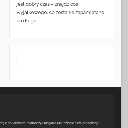
jest dobry czas – znajdź coś
wyjątkowego, co zostanie zapamiętane
na długo.
lergie pokarmowe
Maltańczyk bieganie
Maltańczyk dieta
Maltańczyk