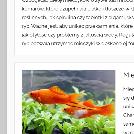
wzbogacać dietę mieczyków o żywe lub mrożone 
komarów, które uzupełniają białko i tłuszcze w
roślinnych, jak spirulina czy tabletki z algami
ryb. Ważne jest, aby unikać przekarmiania, kt
jak otyłość czy problemy z jakością wody. Regu
ryb pozwala utrzymać mieczyki w doskonałej fo
Mie
Miec
się 
uni
Char
samc
wzro