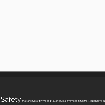
 Safety
Maltańczyk aktywność
Maltańczyk aktywność fizyczna
Maltańczyk a