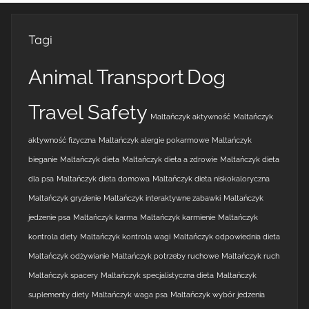
Tagi
Animal Transport
Dog
Travel Safety
Maltańczyk aktywność
Maltańczyk
aktywność fizyczna
Maltańczyk alergie pokarmowe
Maltańczyk
bieganie
Maltańczyk dieta
Maltańczyk dieta a zdrowie
Maltańczyk dieta
dla psa
Maltańczyk dieta domowa
Maltańczyk dieta niskokaloryczna
Maltańczyk gryzienie
Maltańczyk interaktywne zabawki
Maltańczyk
jedzenie psa
Maltańczyk karma
Maltańczyk karmienie
Maltańczyk
kontrola diety
Maltańczyk kontrola wagi
Maltańczyk odpowiednia dieta
Maltańczyk odżywianie
Maltańczyk potrzeby ruchowe
Maltańczyk ruch
Maltańczyk spacery
Maltańczyk specjalistyczna dieta
Maltańczyk
suplementy diety
Maltańczyk waga psa
Maltańczyk wybór jedzenia