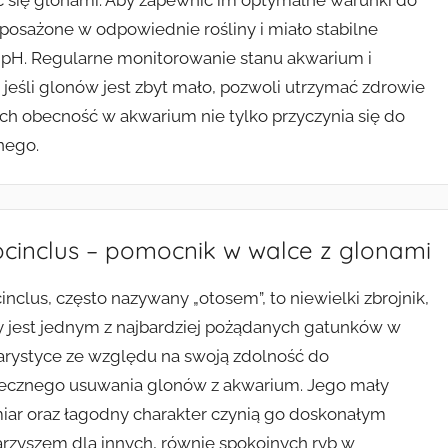
ć się glonami. Aby zapewnić im optymalne warunki do
posażone w odpowiednie rośliny i miało stabilne
m pH. Regularne monitorowanie stanu akwarium i
 jeśli glonów jest zbyt mało, pozwoli utrzymać zdrowie
Ich obecność w akwarium nie tylko przyczynia się do
nego.
cinclus – pomocnik w walce z glonami
inclus, często nazywany „otosem”, to niewielki zbrojnik,
y jest jednym z najbardziej pożądanych gatunków w
rystyce ze względu na swoją zdolność do
ecznego usuwania glonów z akwarium. Jego mały
iar oraz łagodny charakter czynią go doskonałym
rzyszem dla innych, równie spokojnych ryb w