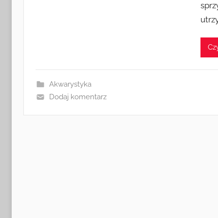
sprz
utrz
Czy
Akwarystyka
Dodaj komentarz