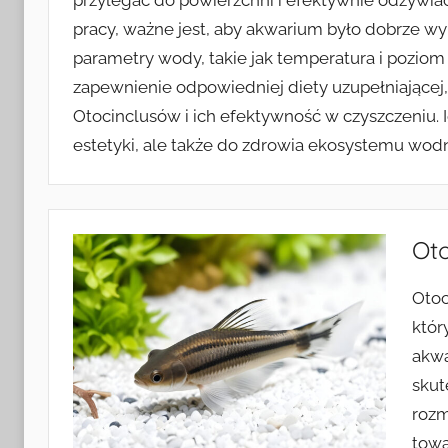
przylegać do powierzchni i efektywnie odżywia
pracy, ważne jest, aby akwarium było dobrze wy
parametry wody, takie jak temperatura i pozio
zapewnienie odpowiedniej diety uzupełniającej,
Otocinclusów i ich efektywność w czyszczeniu. 
estetyki, ale także do zdrowia ekosystemu wod
Oto
Otoc
któr
akwa
skut
rozm
towa