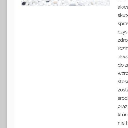
akwa
skut
spra
czys
zdro
rozm
akwa
do z
wzro
stos
zost
środ
oraz
któr
nie 