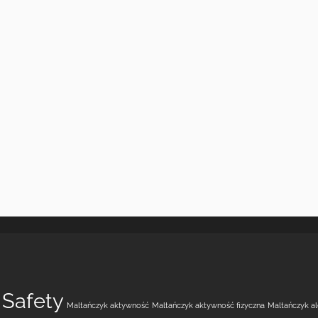
 Safety
Maltańczyk aktywność
Maltańczyk aktywność fizyczna
Maltańczyk a