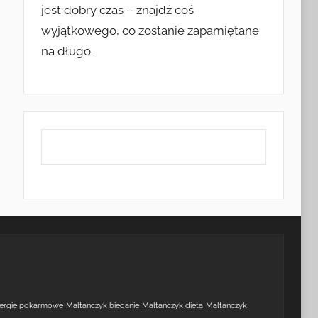
jest dobry czas – znajdź coś
wyjątkowego, co zostanie zapamiętane
na długo.
lergie pokarmowe
Maltańczyk bieganie
Maltańczyk dieta
Maltańczyk