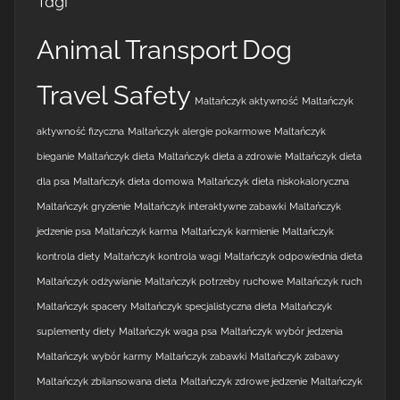
Tagi
Animal Transport
Dog
Travel Safety
Maltańczyk aktywność
Maltańczyk
aktywność fizyczna
Maltańczyk alergie pokarmowe
Maltańczyk
bieganie
Maltańczyk dieta
Maltańczyk dieta a zdrowie
Maltańczyk dieta
dla psa
Maltańczyk dieta domowa
Maltańczyk dieta niskokaloryczna
Maltańczyk gryzienie
Maltańczyk interaktywne zabawki
Maltańczyk
jedzenie psa
Maltańczyk karma
Maltańczyk karmienie
Maltańczyk
kontrola diety
Maltańczyk kontrola wagi
Maltańczyk odpowiednia dieta
Maltańczyk odżywianie
Maltańczyk potrzeby ruchowe
Maltańczyk ruch
Maltańczyk spacery
Maltańczyk specjalistyczna dieta
Maltańczyk
suplementy diety
Maltańczyk waga psa
Maltańczyk wybór jedzenia
Maltańczyk wybór karmy
Maltańczyk zabawki
Maltańczyk zabawy
Maltańczyk zbilansowana dieta
Maltańczyk zdrowe jedzenie
Maltańczyk